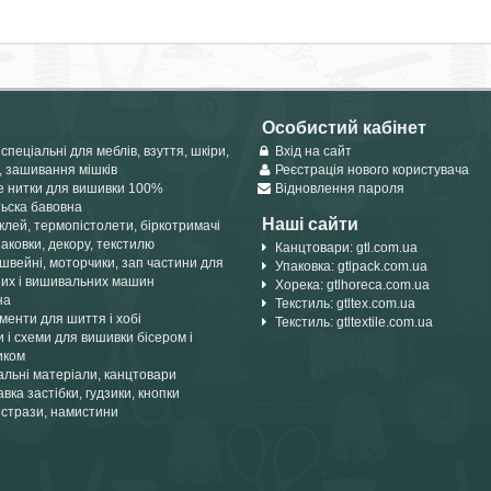
Особистий кабінет
спеціальні для меблів, взуття, шкіри,
Вхід на сайт
, зашивання мішків
Реєстрація нового користувача
е нитки для вишивки 100%
Відновлення пароля
тьска бавовна
Наші сайти
лей, термопістолети, біркотримачі
аковки, декору, текстилю
Канцтовари: gtl.com.ua
швейні, моторчики, зап частини для
Упаковка: gtlpack.com.ua
их і вишивальних машин
Хорека: gtlhoreca.com.ua
на
Текстиль: gtltex.com.ua
менти для шиття і хобі
Текстиль: gtltextile.com.ua
 і схеми для вишивки бісером і
иком
альні матеріали, канцтовари
вка застібки, гудзики, кнопки
 стрази, намистини