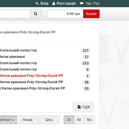
Вхід
Реєстрація
Укр
/
Рус
0.00 грн
Кошик
ки армовані Poly-Strong-Durak PP
Штапельний поліестер
337
Нитки армовані
27
Штапельний поліестер
153
Штапельний поліестер
6
 Нитки армовані Poly-Strong-Durak PP
1
 Нитки армовані Poly-Strong-Durak PP
56
) Нитки армовані Poly-Strong-Durak PP
55
ПДФ
ейтинг
Назва
Ціна
20
40
Всі