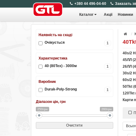
+380 44 496-04-60
Заказать з
Каталог
Акції
Новинки
Наявність на скаді
40Tk
Очікується
1
40s/2 
Характеристика
45ЛЛ (2
40 (80Tex) - 3000м
1
26ЛЛ (4
30s/2 
60s/2 
Виробник
50Tkt (
Durak-Poly-Strong
1
120Tkt 
Карти п
Діапазон цін, грн
250грн
260грн
П
Очистити
Всьог