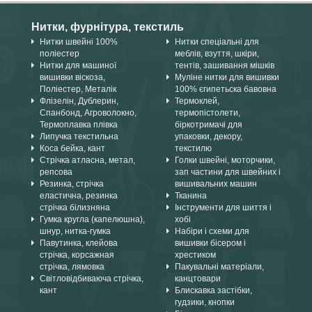
Нитки, фурнітура, текстиль
Нитки швейні 100%
Нитки спеціальні для
поліестер
меблів, взуття, шкіри,
Нитки для машиної
тентів, зашивання мішків
вишивки віскоза,
Муліне нитки для вишивки
Поліестер, Металік
100% єгипетьска бавовна
Флізелін, Дублерин,
Термоклей,
Спанбонд, Агроволокно,
термопістолети,
Термоплавка плівка
біркотримачі для
Липучка текстильна
упаковки, декору,
Коса бейка, кант
текстилю
Стрічка атласна, метал,
Голки швейні, моторчики,
репсова
зап частини для швейних і
Резинка, стрічка
вишивальних машин
еластична, резинка
Тканина
стрічка білизняна
Інструменти для шиття і
Гумка кругла (капелюшна),
хобі
шнур, нитка-гумка
Набіри і схеми для
Павутинка, клейова
вишивки бісером і
стрічка, корсажная
хрестиком
стрічка, лямовка
Пакувальні матеріали,
Світловідбиваюча стрічка,
канцтовари
кант
Блискавка застібки,
гудзики, кнопки