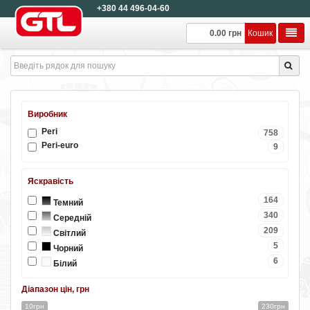
+380 44 496-04-60
0.00 грн
Кошик
Виробник
Peri
758
Peri-euro
9
Яскравість
164
Темний
340
Середній
209
Світлий
5
Чорний
6
Білий
Діапазон цін, грн
10грн
230грн