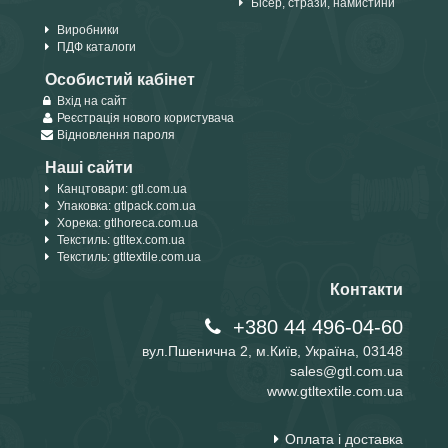
Бісер, стрази, намистини
Виробники
ПДФ каталоги
Особистий кабінет
Вхід на сайт
Реєстрація нового користувача
Відновлення пароля
Наші сайти
Канцтовари: gtl.com.ua
Упаковка: gtlpack.com.ua
Хорека: gtlhoreca.com.ua
Текстиль: gtltex.com.ua
Текстиль: gtltextile.com.ua
Контакти
+380 44 496-04-60
вул.Пшенична 2, м.Київ, Україна, 03148
sales@gtl.com.ua
www.gtltextile.com.ua
Оплата і доставка