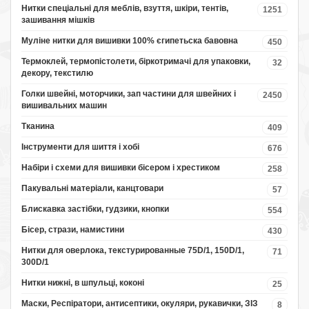
Нитки спеціальні для меблів, взуття, шкіри, тентів,
1251
зашивання мішків
Муліне нитки для вишивки 100% єгипетьска бавовна
450
Термоклей, термопістолети, біркотримачі для упаковки,
32
декору, текстилю
Голки швейні, моторчики, зап частини для швейних і
2450
вишивальних машин
Тканина
409
Інструменти для шиття і хобі
676
Набіри і схеми для вишивки бісером і хрестиком
258
Пакувальні матеріали, канцтовари
57
Блискавка застібки, гудзики, кнопки
554
Бісер, стрази, намистини
430
Нитки для оверлока, текстурированные 75D/1, 150D/1,
71
300D/1
Нитки нижні, в шпульці, коконі
25
Маски, Респіратори, антисептики, окуляри, рукавички, ЗІЗ
8