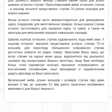
Для зручності Вашого вибору створені окремі групи для різної
ширини атласної стрічки. Приголомшливий вибір атласних стрічок
- в нашому каталозі представлені стрічки 70 різних кольорів для
кожної ширини.
Вузькі атласні стрічки часто використовуються для декорування
одягу, подарунків, для виготовлення прикрас. Більш широкі стрічки
атласні застосовують для прикраси одягу та сумок, а також як
аксесуар для випускників середніх навчальних закладів.
Широка палітра атласних стрічок задовольнить будь-який смак. У
нашому інтернет магазині представлені атласні стрічки 70-ти
кольорів, для перегляду збільшеного зображення стрічки
достатньо клікнути на рядок товару. Звертаємо Вашу увагу, що
колір стрічки на екрані може дещо відрізнятися від реального
залежно від налаштувань Вашого монітора, якщо Вам необхідні
більш точні параметри кольору прохання телефонувати за
контактними телефонами, наші менеджери із задоволенням
дадуть відповіді на Ваші запитання.
Величезний вибір різних кольорів і розмірів стрічок (від дуже
вузьких 3 мм, до широких 51 мм) дають практично необмежені
можливості для Вашої творчості.