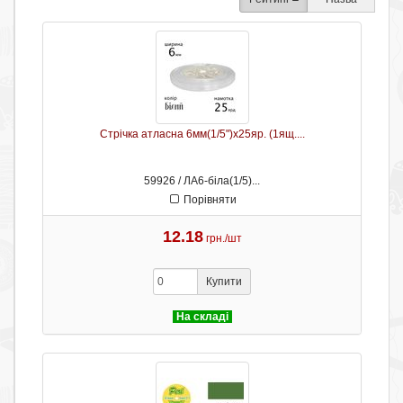
Стрічка атласна 6мм(1/5")х25яр. (1ящ....
59926 / ЛА6-біла(1/5)...
Порівняти
12.18
грн./шт
Купити
На складі