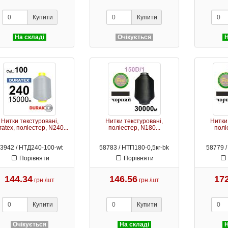
Купити
Купити
На складі
Очікується
Н
Нитки текстуровані,
Нитки текстуровані,
Нитки
atex, поліестер, N240...
поліестер, N180...
поліе
3942 / НТД240-100-wt
58783 / НТП180-0,5кг-bk
58779 /
Порівняти
Порівняти
144.34
146.56
17
грн./шт
грн./шт
Купити
Купити
Очікується
На складі
Н