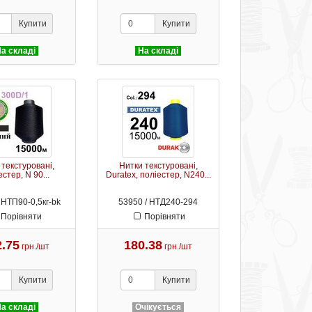
Купити
Купити
а складі
На складі
 текстуровані,
Нитки текстуровані,
стер, N 90...
Duratex, поліестер, N240...
 НТП90-0,5кг-bk
53950 / НТД240-294
Порівняти
Порівняти
2.75
180.38
грн./шт
грн./шт
Купити
Купити
а складі
Очікується