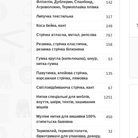
Флізелін, Дублерин, Спанбонд,
142
Агроволокно, Термоплавка плівка
Липучка текстильна
317
Коса бейка, кант
249
Стрічка атласна, метал, репсова
767
Резинка, стрічка еластична,
158
резинка стрічка білизняна
Гумка кругла (капелюшна), шнур,
53
нитка-гумка
Павутинка, клейова стрічка,
135
корсажная стрічка, лямовка
Світловідбиваюча стрічка, кант
67
Нитки спеціальні для меблів,
1251
взуття, шкіри, тентів, зашивання
мішків
Муліне нитки для вишивки 100%
450
єгипетьска бавовна
Термоклей, термопістолети,
32
біркотримачі для упаковки, декору,