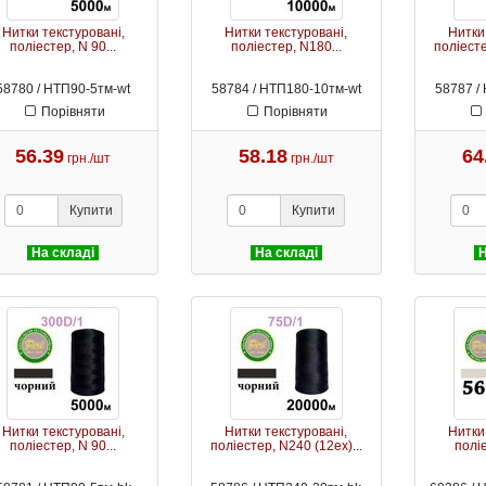
Нитки текстуровані,
Нитки текстуровані,
Нитки
поліестер, N 90...
поліестер, N180...
поліесте
58780 / НТП90-5тм-wt
58784 / НТП180-10тм-wt
58787 /
Порівняти
Порівняти
56.39
58.18
64
грн./шт
грн./шт
Купити
Купити
На складі
На складі
Н
Нитки текстуровані,
Нитки текстуровані,
Нитки
поліестер, N 90...
поліестер, N240 (12ex)...
поліе