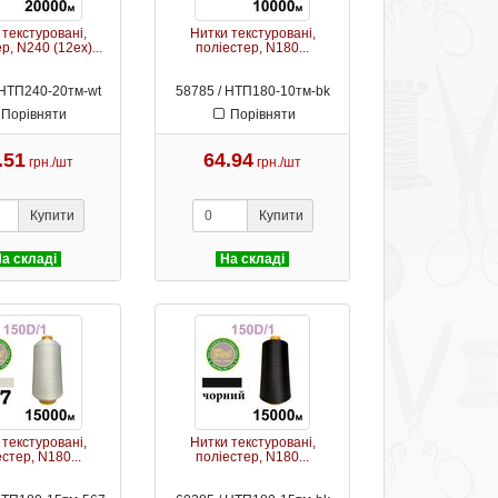
 текстуровані,
Нитки текстуровані,
р, N240 (12ex)...
поліестер, N180...
 НТП240-20тм-wt
58785 / НТП180-10тм-bk
Порівняти
Порівняти
.51
64.94
грн./шт
грн./шт
Купити
Купити
а складі
На складі
 текстуровані,
Нитки текстуровані,
стер, N180...
поліестер, N180...