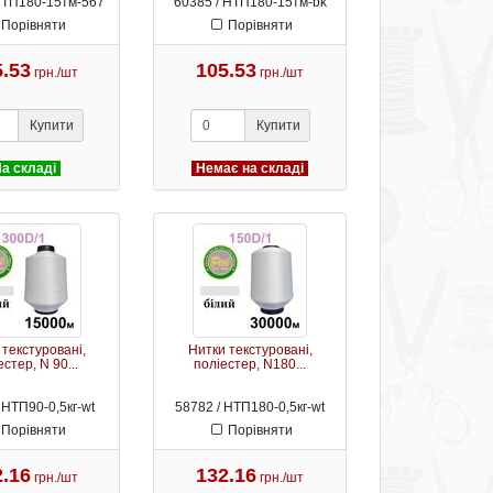
НТП180-15тм-567
60385 / НТП180-15тм-bk
Порівняти
Порівняти
5.53
105.53
грн./шт
грн./шт
Купити
Купити
а складі
Немає на складі
 текстуровані,
Нитки текстуровані,
стер, N 90...
поліестер, N180...
 НТП90-0,5кг-wt
58782 / НТП180-0,5кг-wt
Порівняти
Порівняти
2.16
132.16
грн./шт
грн./шт