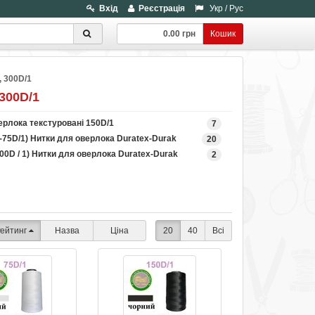
Вхід
Реєстрація
Укр
/
Рус
0.00 грн
Кошик
, 300D/1
300D/1
ерлока текстуровані 150D/1
7
x-75D/1) Нитки для оверлока Duratex-Durak
20
00D / 1) Нитки для оверлока Duratex-Durak
2
ейтинг
Назва
Ціна
20
40
Всі