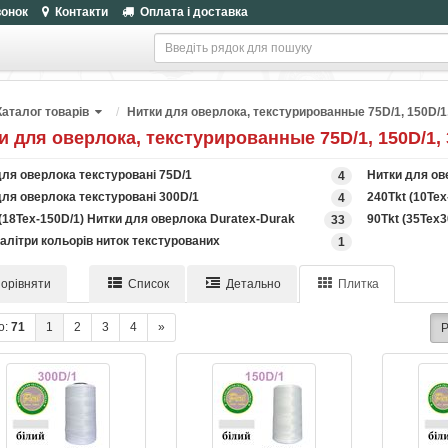
вонок
Контакти
Оплата і доставка
Каталог товарів
Нитки для оверлока, текстурированные 75D/1, 150D/1
и для оверлока, текстурированные 75D/1, 150D/1, 
для оверлока текстуровані 75D/1
Нитки для ов
4
для оверлока текстуровані 300D/1
240Tkt (10Te
4
(18Tex-150D/1) Нитки для оверлока Duratex-Durak
90Tkt (35Tex3
33
алітри кольорів ниток текстурованих
1
орівняти
Список
Детально
Плитка
о:
71
1
2
3
4
»
Р