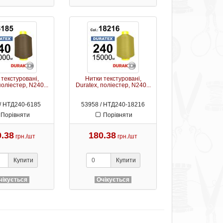
 текстуровані,
Нитки текстуровані,
поліестер, N240...
Duratex, поліестер, N240...
/ НТД240-6185
53958 / НТД240-18216
Порівняти
Порівняти
0.38
180.38
грн./шт
грн./шт
Купити
Купити
чікується
Очікується