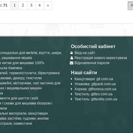
о:
71
1
2
3
4
»
Р
Особистий кабінет
спеціальні для меблів, взуття, шкіри,
Вхід на сайт
, зашивання мішків
Реєстрація нового користувача
е нитки для вишивки 100%
Відновлення пароля
тьска бавовна
Наші сайти
лей, термопістолети, біркотримачі
аковки, декору, текстилю
Канцтовари: gtl.com.ua
швейні, моторчики, зап частини для
Упаковка: gtlpack.com.ua
их і вишивальних машин
Хорека: gtlhoreca.com.ua
на
Текстиль: gtltex.com.ua
менти для шиття і хобі
Текстиль: gtltextile.com.ua
 і схеми для вишивки бісером і
иком
альні матеріали, канцтовари
вка застібки, гудзики, кнопки
 стрази, намистини