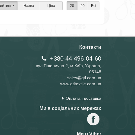
ейтинг
Назва
Ціна
20
40
Всі
Контакти
+380 44 496-04-60
вул.Пшенична 2, м.Київ, Україна,
03148
sales@gtl.com.ua
www.gtltextile.com.ua
Оплата і доставка
Ми в соціальних мережах
Ми в Viber