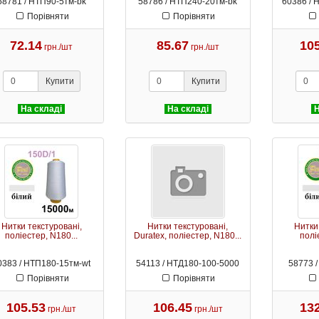
58781 / НТП90-5тм-bk
58786 / НТП240-20тм-bk
60386 / 
Порівняти
Порівняти
72.14
85.67
10
грн./шт
грн./шт
Купити
Купити
На складі
На складі
Н
Нитки текстуровані,
Нитки текстуровані,
Нитки
поліестер, N180...
Duratex, поліестер, N180...
поліе
0383 / НТП180-15тм-wt
54113 / НТД180-100-5000
58773 /
Порівняти
Порівняти
105.53
106.45
13
грн./шт
грн./шт