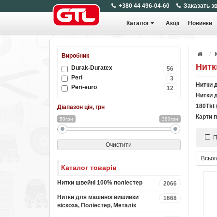
+380 44 496-04-60
Заказать з
Каталог
Акції
Новинки
Виробник
Нитк
Durak-Duratex
56
Peri
3
Нитки 
Peri-euro
12
Нитки 
180Tkt 
Діапазон цін, грн
Карти п
50грн
380грн
П
Очистити
Всьог
Каталог товарів
Нитки швейні 100% поліестер
2066
Нитки для машиної вишивки
1668
віскоза, Поліестер, Металік