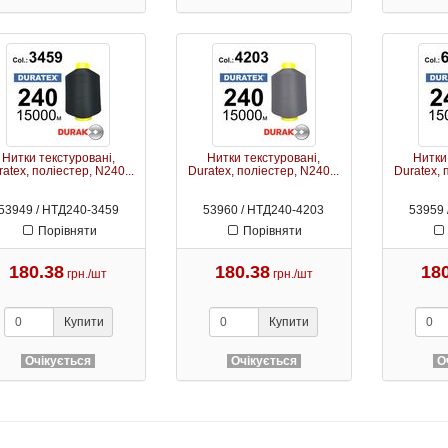
Нитки текстуровані,
Нитки текстуровані,
Нитки
atex, поліестер, N240...
Duratex, поліестер, N240...
Duratex, 
53949 / НТД240-3459
53960 / НТД240-4203
53959 
Порівняти
Порівняти
180.38
180.38
18
грн./шт
грн./шт
Купити
Купити
Очікується
Очікується
О