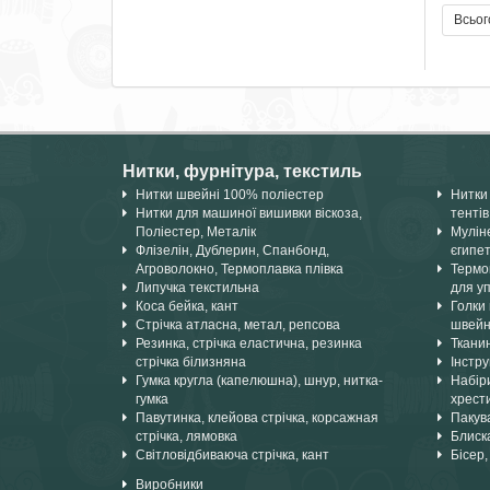
Всьог
Нитки, фурнітура, текстиль
Нитки швейні 100% поліестер
Нитки 
Нитки для машиної вишивки віскоза,
тентів
Поліестер, Металік
Мулін
Флізелін, Дублерин, Спанбонд,
єгипе
Агроволокно, Термоплавка плівка
Термок
Липучка текстильна
для уп
Коса бейка, кант
Голки 
Стрічка атласна, метал, репсова
швейн
Резинка, стрічка еластична, резинка
Ткани
стрічка білизняна
Інстру
Гумка кругла (капелюшна), шнур, нитка-
Набіри
гумка
хрест
Павутинка, клейова стрічка, корсажная
Пакув
стрічка, лямовка
Блиска
Світловідбиваюча стрічка, кант
Бісер,
Виробники