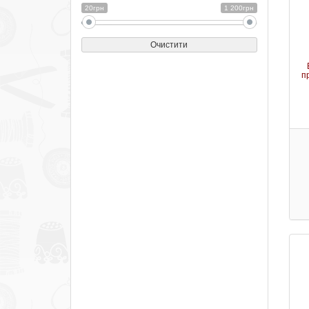
20грн
1 200грн
Очистити
п