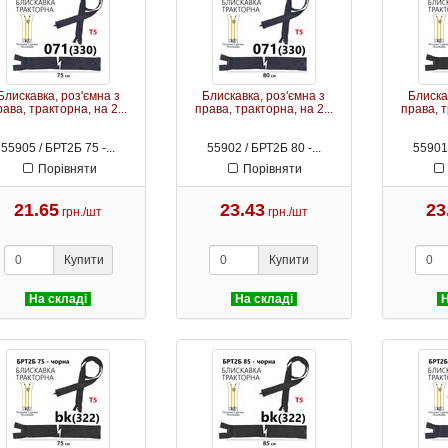
Блискавка, роз'ємна з
Блискавка, роз'ємна з
Блиска
рава, тракторна, на 2...
права, тракторна, на 2...
права, т
55905 / БРТ2Б 75 -...
55902 / БРТ2Б 80 -...
55901 
Порівняти
Порівняти
21.65
23.43
23
грн./шт
грн./шт
Купити
Купити
На складі
На складі
Н