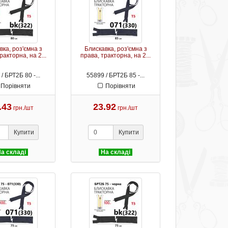
вка, роз'ємна з
Блискавка, роз'ємна з
ракторна, на 2...
права, тракторна, на 2...
/ БРТ2Б 80 -...
55899 / БРТ2Б 85 -...
Порівняти
Порівняти
.43
23.92
грн./шт
грн./шт
Купити
Купити
а складі
На складі