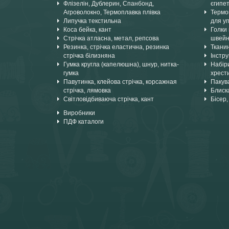
Флізелін, Дублерин, Спанбонд,
єгипе
Агроволокно, Термоплавка плівка
Термок
Липучка текстильна
для уп
Коса бейка, кант
Голки 
Стрічка атласна, метал, репсова
швейн
Резинка, стрічка еластична, резинка
Ткани
стрічка білизняна
Інстру
Гумка кругла (капелюшна), шнур, нитка-
Набіри
гумка
хрест
Павутинка, клейова стрічка, корсажная
Пакув
стрічка, лямовка
Блиска
Світловідбиваюча стрічка, кант
Бісер,
Виробники
ПДФ каталоги