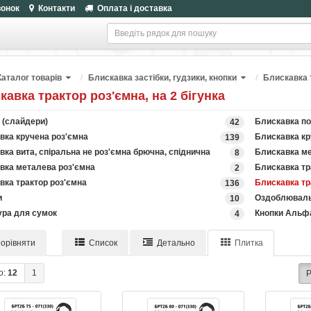
вонок
Контакти
Оплата і доставка
Каталог товарів
Блискавка застібки, гудзики, кнопки
Блискавка т
кавка трактор роз'ємна, на 2 бігунка
 (слайдери)
Блискавка по
42
вка кручена роз'ємна
Блискавка кр
139
ка вита, спіральна не роз'ємна брючна, спіднична
Блискавка ме
8
вка металева роз'ємна
Блискавка тр
2
вка трактор роз'ємна
Блискавка тра
136
и
Оздоблювальн
10
ура для сумок
Кнопки Альф
4
орівняти
Список
Детально
Плитка
о:
12
1
Р