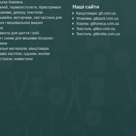
тьска бавовна
Наші сайти
лей, термопістолети, біркотримачі
аковки, декору, текстилю
Канцтовари: gtl.com.ua
швейні, моторчики, зап частини для
Упаковка: gtlpack.com.ua
их і вишивальних машин
Хорека: gtlhoreca.com.ua
на
Текстиль: gtltex.com.ua
менти для шиття і хобі
Текстиль: gtltextile.com.ua
 і схеми для вишивки бісером і
иком
альні матеріали, канцтовари
вка застібки, гудзики, кнопки
 стрази, намистини