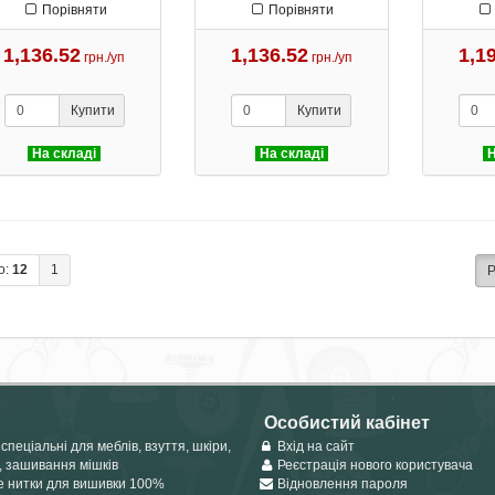
Порівняти
Порівняти
1,136.52
1,136.52
1,1
грн./уп
грн./уп
Купити
Купити
На складі
На складі
Н
о:
12
1
Р
Особистий кабінет
спеціальні для меблів, взуття, шкіри,
Вхід на сайт
, зашивання мішків
Реєстрація нового користувача
е нитки для вишивки 100%
Відновлення пароля