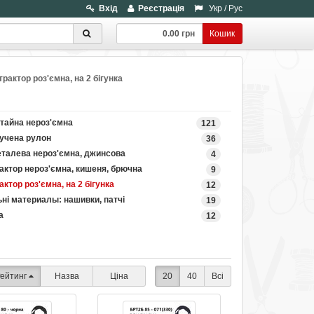
Вхід
Реєстрація
Укр
/
Рус
0.00 грн
Кошик
рактор роз'ємна, на 2 бігунка
тайна нероз'ємна
121
учена рулон
36
талева нероз'ємна, джинсова
4
актор нероз'ємна, кишеня, брючна
9
ктор роз'ємна, на 2 бігунка
12
і материалы: нашивки, патчі
19
а
12
ейтинг
Назва
Ціна
20
40
Всі