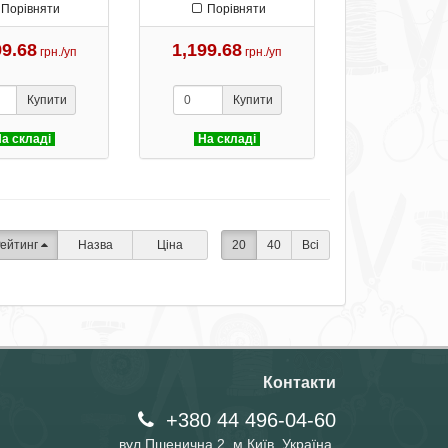
Порівняти
Порівняти
99.68
1,199.68
грн./уп
грн./уп
Купити
Купити
а складі
На складі
ейтинг
Назва
Ціна
20
40
Всі
Контакти
+380 44 496-04-60
вул.Пшенична 2, м.Київ, Україна,