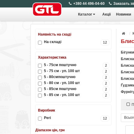
+380 44 496-04-60
Заказать з
Каталог
Акції
Новинки
Наявність на скаді
Блис
На складі
12
Бігунки
Характеристика
Блиска
5 - 75см поштучно
2
Блискав
5 - 75 см - уп. 100 шт
2
Блиска
5 - 80смпоштучно
2
Блиска
5 - 80 см - уп. 100 шт
2
Ґудзик
5 - 85см поштучно
2
Фурніт
5 - 85 см - уп. 100 шт
2
П
Виробник
Всьог
Peri
12
Діапазон цін, грн