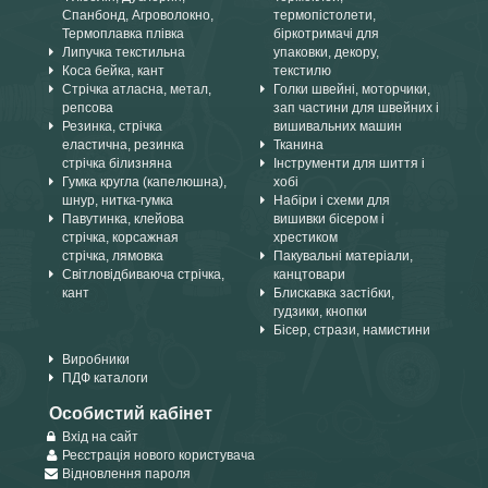
Спанбонд, Агроволокно,
термопістолети,
Термоплавка плівка
біркотримачі для
Липучка текстильна
упаковки, декору,
Коса бейка, кант
текстилю
Стрічка атласна, метал,
Голки швейні, моторчики,
репсова
зап частини для швейних і
Резинка, стрічка
вишивальних машин
еластична, резинка
Тканина
стрічка білизняна
Інструменти для шиття і
Гумка кругла (капелюшна),
хобі
шнур, нитка-гумка
Набіри і схеми для
Павутинка, клейова
вишивки бісером і
стрічка, корсажная
хрестиком
стрічка, лямовка
Пакувальні матеріали,
Світловідбиваюча стрічка,
канцтовари
кант
Блискавка застібки,
гудзики, кнопки
Бісер, стрази, намистини
Виробники
ПДФ каталоги
Особистий кабінет
Вхід на сайт
Реєстрація нового користувача
Відновлення пароля