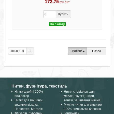
172.75
грн./шт
Купити
На складі
Всього:
4
1
Рейтинг
Назва
Нитки, фурнітура, текстиль
Нитки швейні 100%
Нитки спеціальні для
поліестер
меблів, взуття, шкіри,
Нитки для машиної
тентів, зашивання мішків
вишивки віскоза,
Муліне нитки для вишивки
Поліестер, Металік
100% єгипетьска бавовна
Флізелін, Дублерин,
Термоклей,