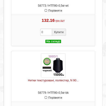
58773 / НТП90-0,5кг-wt
Порівняти
132.16
грн./шт
Купити
На складі
Нитки текстуровані, поліестер, N 90...
58779 / НТП90-0,5кг-bk
Порівняти