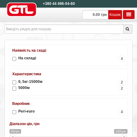
+380 44 496-04-60
0.00 грн
Кошик
Наявність на скаді
На складі
4
Характеристика
0, 5кг-15000м
2
5000м
2
Виробник
Peri-euro
4
Діапазон цін, грн
50грн
180грн