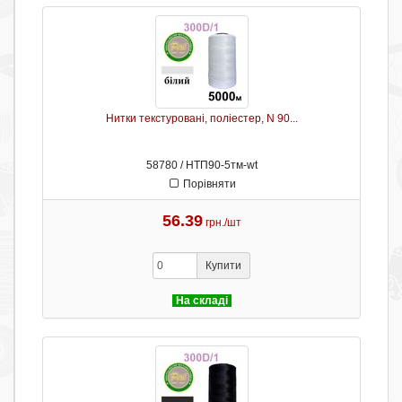
Нитки текстуровані, поліестер, N 90...
58780 / НТП90-5тм-wt
Порівняти
56.39
грн./шт
Купити
На складі