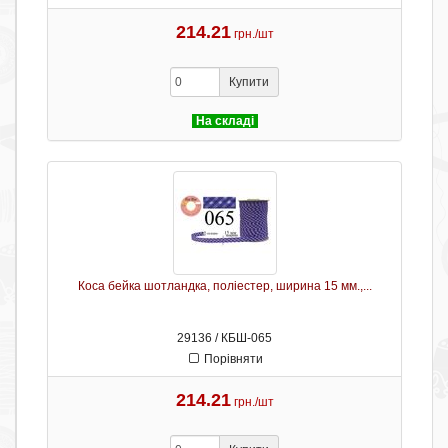
214.21
грн./шт
Купити
На складі
Коса бейка шотландка, поліестер, ширина 15 мм.,...
29136 / КБШ-065
Порівняти
214.21
грн./шт