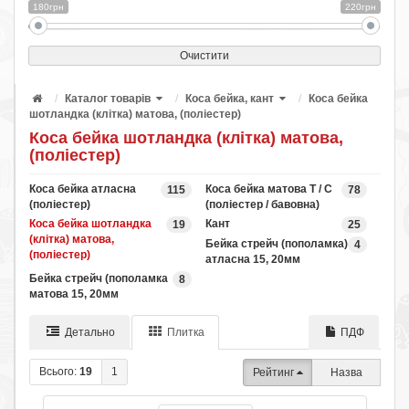
180грн
220грн
Очистити
Каталог товарів
Коса бейка, кант
Коса бейка
шотландка (клітка) матова, (поліестер)
Коса бейка шотландка (клітка) матова,
(поліестер)
Коса бейка атласна
Коса бейка матова Т / С
115
78
(поліестер)
(поліестер / бавовна)
Коса бейка шотландка
Кант
19
25
(клітка) матова,
Бейка стрейч (пополамка)
4
(поліестер)
атласна 15, 20мм
Бейка стрейч (пополамка
8
матова 15, 20мм
Детально
Плитка
ПДФ
Всього:
19
1
Рейтинг
Назва