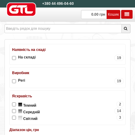
+380 44 496-04-60
0.00 грн
Кошик
Наявність на скаді
На складі
19
Виробник
Peri
19
Яскравість
2
Темний
14
Середній
3
Світлий
Діапазон цін, грн