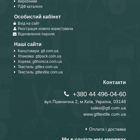
Виробники
ПДФ каталоги
Особистий кабінет
Вхід на сайт
Реєстрація нового користувача
Відновлення пароля
Наші сайти
Канцтовари: gtl.com.ua
Упаковка: gtlpack.com.ua
Хорека: gtlhoreca.com.ua
Текстиль: gtltex.com.ua
Текстиль: gtltextile.com.ua
Контакти
+380 44 496-04-60
вул.Пшенична 2, м.Київ, Україна, 03148
sales@gtl.com.ua
www.gtltextile.com.ua
Оплата і доставка
Ми в соціальних мережах