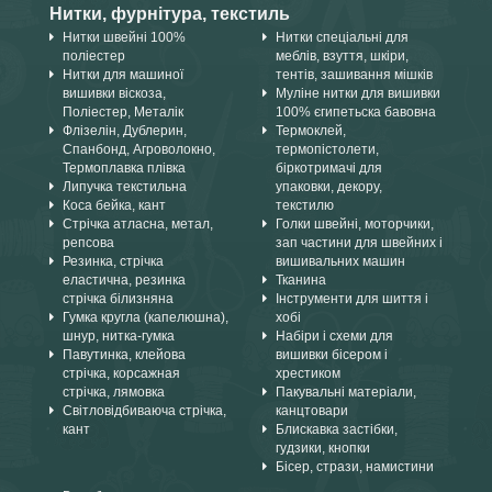
Нитки, фурнітура, текстиль
Нитки швейні 100%
Нитки спеціальні для
поліестер
меблів, взуття, шкіри,
Нитки для машиної
тентів, зашивання мішків
вишивки віскоза,
Муліне нитки для вишивки
Поліестер, Металік
100% єгипетьска бавовна
Флізелін, Дублерин,
Термоклей,
Спанбонд, Агроволокно,
термопістолети,
Термоплавка плівка
біркотримачі для
Липучка текстильна
упаковки, декору,
Коса бейка, кант
текстилю
Стрічка атласна, метал,
Голки швейні, моторчики,
репсова
зап частини для швейних і
Резинка, стрічка
вишивальних машин
еластична, резинка
Тканина
стрічка білизняна
Інструменти для шиття і
Гумка кругла (капелюшна),
хобі
шнур, нитка-гумка
Набіри і схеми для
Павутинка, клейова
вишивки бісером і
стрічка, корсажная
хрестиком
стрічка, лямовка
Пакувальні матеріали,
Світловідбиваюча стрічка,
канцтовари
кант
Блискавка застібки,
гудзики, кнопки
Бісер, стрази, намистини