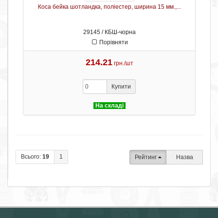
Коса бейка шотландка, поліестер, ширина 15 мм.,...
29145 / КБШ-чорна
Порівняти
214.21
грн./шт
Купити
На складі
Всього:
19
1
Рейтинг
Назва