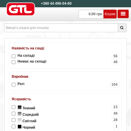
+380 44 496-04-60
0.00 грн
Кошик
Наявність на скаді
На складі
56
Немає на складі
48
Виробник
Peri
104
Яскравість
23
Темний
49
Середній
28
Світлий
1
Чорний