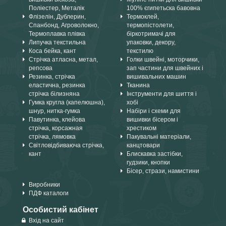
Поліестер, Металік
100% єгипетьска бавовна
Флізелін, Дублерин,
Термоклей,
Спанбонд, Агроволокно,
термопістолети,
Термоплавка плівка
біркотримачі для
Липучка текстильна
упаковки, декору,
Коса бейка, кант
текстилю
Стрічка атласна, метал,
Голки швейні, моторчики,
репсова
зап частини для швейних і
Резинка, стрічка
вишивальних машин
еластична, резинка
Тканина
стрічка білизняна
Інструменти для шиття і
Гумка кругла (капелюшна),
хобі
шнур, нитка-гумка
Набіри і схеми для
Павутинка, клейова
вишивки бісером і
стрічка, корсажная
хрестиком
стрічка, лямовка
Пакувальні матеріали,
Світловідбиваюча стрічка,
канцтовари
кант
Блискавка застібки,
гудзики, кнопки
Бісер, стрази, намистини
Виробники
ПДФ каталоги
Особистий кабінет
Вхід на сайт