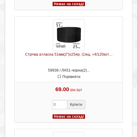
Немає на складі
Стрічка атласна 51мм(2")х25яр. (1ящ. =4/120кот....
59936 / ЛА51-чорна(2)...
Порівняти
69.00
грн./шт
Купити
Немає на складі