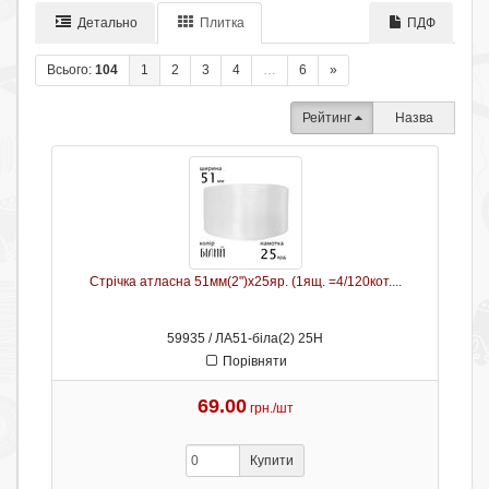
Детально
Плитка
ПДФ
Всього:
104
1
2
3
4
…
6
»
Рейтинг
Назва
Стрічка атласна 51мм(2")х25яр. (1ящ. =4/120кот....
59935 / ЛА51-біла(2) 25Н
Порівняти
69.00
грн./шт
Купити