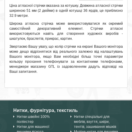
Ціна атласної стрічки вказана за котушку. Довжина атласної стрічки
шириною 51 мм (2 дюйми) в одній котушці 36 ярдів, це приблизно
32.9 метри.
Широка атласна стрічка може використовуватися як окремий
самостійний декоративний елемент. Стрічки атласні
використовуються навіть для створення художніх виробів -
шкатулок, браслетів, прикрас, картин.
Звертаємо Вашу увагу, що колір стрічки на екрані Вашого монітора
може дещо відрізнятися від реального залежно від налаштувань
Вашого монітора, якщо Вам необхідні більш точні параметри
кольору прохання телефонувати за контактними телефонами,
менеджери магазину GTL із задоволенням дадуть відповіді на
Ваші запитання.
Нитки, фурнітура, текстиль
Нитки швейні 100%
Нитки спеціальні для
поліестер
меблів, взуття, шкіри,
Нитки для машиної
тентів, зашивання мішків
вишивки віскоза,
Муліне нитки для вишивки