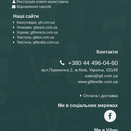
Реєстрація нового користувача
Відновлення пароля
Наші сайти
Канцтовари: gtl.com.ua
Упаковка: gtlpack.com.ua
Хорека: gtlhoreca.com.ua
Текстиль: gtltex.com.ua
Текстиль: gtltextile.com.ua
Контакти
+380 44 496-04-60
вул.Пшенична 2, м.Київ, Україна, 03148
sales@gtl.com.ua
www.gtltextile.com.ua
Оплата і доставка
Ми в соціальних мережах
Ми в Viber