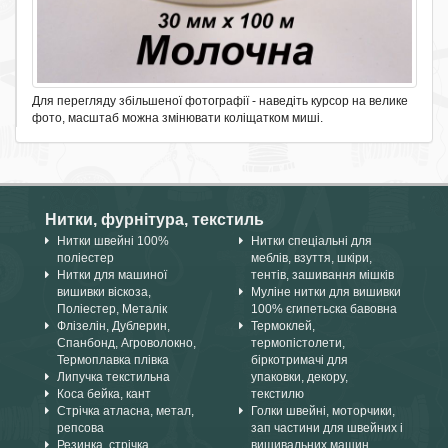
Для перегляду збільшеної фотографії - наведіть курсор на велике
фото, масштаб можна змінювати коліщатком миші.
Нитки, фурнітура, текстиль
Нитки швейні 100%
Нитки спеціальні для
поліестер
меблів, взуття, шкіри,
Нитки для машиної
тентів, зашивання мішків
вишивки віскоза,
Муліне нитки для вишивки
Поліестер, Металік
100% єгипетьска бавовна
Флізелін, Дублерин,
Термоклей,
Спанбонд, Агроволокно,
термопістолети,
Термоплавка плівка
біркотримачі для
Липучка текстильна
упаковки, декору,
Коса бейка, кант
текстилю
Стрічка атласна, метал,
Голки швейні, моторчики,
репсова
зап частини для швейних і
Резинка, стрічка
вишивальних машин