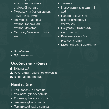
еластична, резинка
Тканина
стрічка білизняна
Інструменти для шиття і
Гумка кругла (капелюшна),
хобі
шнур, нитка-гумка
Набіри і схеми для
Павутинка, клейова
вишивки бісером і
стрічка, корсажная
хрестиком
стрічка, лямовка
Пакувальні матеріали,
Світловідбиваюча стрічка,
канцтовари
кант
Блискавка застібки,
гудзики, кнопки
Бісер, стрази, намистини
Виробники
ПДФ каталоги
Особистий кабінет
Вхід на сайт
Реєстрація нового користувача
Відновлення пароля
Наші сайти
Канцтовари: gtl.com.ua
Упаковка: gtlpack.com.ua
Хорека: gtlhoreca.com.ua
Текстиль: gtltex.com.ua
Текстиль: gtltextile.com.ua