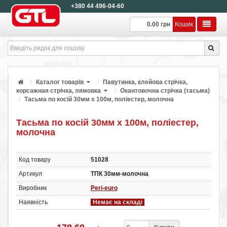
+380 44 496-04-60
0.00 грн
Кошик
Каталог товарів
Павутинка, клейова стрічка,
корсажная стрічка, лямовка
Окантовочна стрічка (тасьма)
Тасьма по косій 30мм х 100м, поліестер, молочна
Тасьма по косій 30мм х 100м, поліестер,
молочна
Код товару
51028
Артикул
ТПК 30мм-молочна
Виробник
Peri-euro
Наявність
Немає на складі