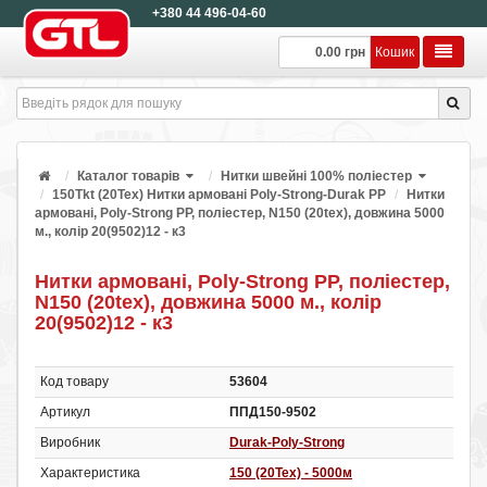
+380 44 496-04-60
0.00 грн
Кошик
Каталог товарів
Нитки швейні 100% поліестер
150Tkt (20Tex) Нитки армовані Poly-Strong-Durak PP
Нитки
армовані, Poly-Strong PP, поліестер, N150 (20tex), довжина 5000
м., колір 20(9502)12 - к3
Нитки армовані, Poly-Strong PP, поліестер,
N150 (20tex), довжина 5000 м., колір
20(9502)12 - к3
Код товару
53604
Артикул
ППД150-9502
Виробник
Durak-Poly-Strong
Характеристика
150 (20Tex) - 5000м