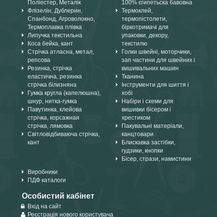
Поліестер, Металік
100% єгипетьска бавовна
Флізелін, Дублерин,
Термоклей,
Спанбонд, Агроволокно,
термопістолети,
Термоплавка плівка
біркотримачі для
Липучка текстильна
упаковки, декору,
Коса бейка, кант
текстилю
Стрічка атласна, метал,
Голки швейні, моторчики,
репсова
зап частини для швейних і
Резинка, стрічка
вишивальних машин
еластична, резинка
Тканина
стрічка білизняна
Інструменти для шиття і
Гумка кругла (капелюшна),
хобі
шнур, нитка-гумка
Набіри і схеми для
Павутинка, клейова
вишивки бісером і
стрічка, корсажная
хрестиком
стрічка, лямовка
Пакувальні матеріали,
Світловідбиваюча стрічка,
канцтовари
кант
Блискавка застібки,
гудзики, кнопки
Бісер, стрази, намистини
Виробники
ПДФ каталоги
Особистий кабінет
Вхід на сайт
Реєстрація нового користувача