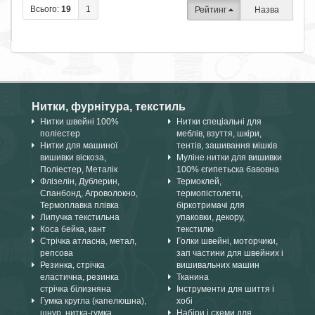
Всього:
19
1
Рейтинг
Назва
Нитки, фурнітура, текстиль
Нитки швейні 100%
Нитки спеціальні для
поліестер
меблів, взуття, шкіри,
Нитки для машиної
тентів, зашивання мішків
вишивки віскоза,
Муліне нитки для вишивки
Поліестер, Металік
100% єгипетьска бавовна
Флізелін, Дублерин,
Термоклей,
Спанбонд, Агроволокно,
термопістолети,
Термоплавка плівка
біркотримачі для
Липучка текстильна
упаковки, декору,
Коса бейка, кант
текстилю
Стрічка атласна, метал,
Голки швейні, моторчики,
репсова
зап частини для швейних і
Резинка, стрічка
вишивальних машин
еластична, резинка
Тканина
стрічка білизняна
Інструменти для шиття і
Гумка кругла (капелюшна),
хобі
шнур, нитка-гумка
Набіри і схеми для