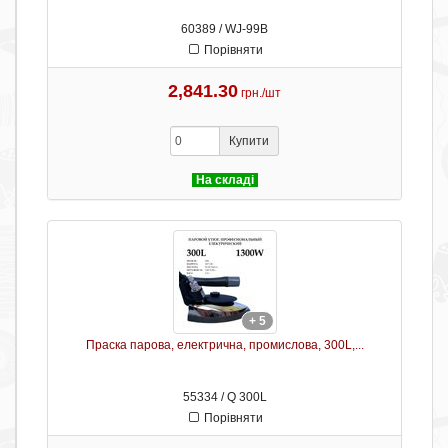
60389 / WJ-99B
Порівняти
2,841.30
грн./шт
Купити
На складі
+ 5
Праска парова, електрична, промислова, 300L,...
55334 / Q 300L
Порівняти