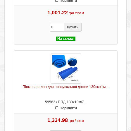
Порівняти
1,001.22
грн./пог.м
Купити
На складі
Пінка паралон для прасувальної дошки 130смх1м,...
59583 / ППД-130х10м/7...
Порівняти
1,334.98
грн./пог.м