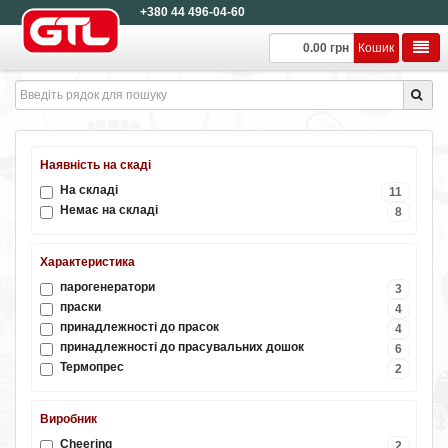
+380 44 496-04-60
0.00 грн
Кошик
Наявність на скаді
На складі
11
Немає на складі
8
Характеристика
парогенератори
3
праски
4
принадлежності до прасок
4
принадлежності до прасувальних дошок
6
Термопрес
2
Виробник
Cheering
2