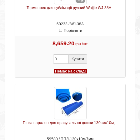
+ 9
Термопрес для сублімації ручний Waijie WJ-38A...
60233 / WJ-38A
Порівняти
8,659.20
грн./шт
Купити
Немає на складі
Пінка паралон для прасувальної дошки 130смх10м,...
59580 / ППД-130х10м/7мм