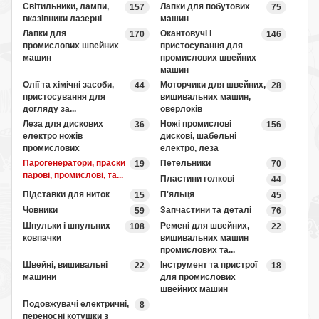
Світильники, лампи,
Лапки для побутових
157
75
вказівники лазерні
машин
Лапки для
Окантовучі і
170
146
промислових швейних
пристосування для
машин
промислових швейних
машин
Олії та хімічні засоби,
Моторчики для швейних,
44
28
пристосування для
вишивальних машин,
догляду за...
оверлоків
Леза для дискових
Ножі промислові
36
156
електро ножів
дискові, шабельні
промислових
електро, леза
Парогенератори, праски
Петельники
19
70
парові, промислові, та...
Пластини голкові
44
Підставки для ниток
П'яльця
15
45
Човники
Запчастини та деталі
59
76
Шпульки і шпульних
Ремені для швейних,
108
22
ковпачки
вишивальних машин
промислових та...
Швейні, вишивальні
Інструмент та пристрої
22
18
машини
для промислових
швейних машин
Подовжувачі електричні,
8
переносні котушки з