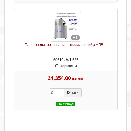
+ 8
Парогенератор з праскою, промисловий з АПВ,...
60519 / WJ-525
Порівняти
24,354.00
грн./шт
Купити
На складі