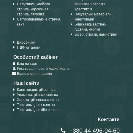
Павутинка, клейова
вишивки бісером і
стрічка, корсажная
хрестиком
стрічка, лямовка
Пакувальні матеріали,
Світловідбиваюча стрічка,
канцтовари
кант
Блискавка застібки,
гудзики, кнопки
Бісер, стрази, намистини
Виробники
ПДФ каталоги
Особистий кабінет
Вхід на сайт
Реєстрація нового користувача
Відновлення пароля
Наші сайти
Канцтовари: gtl.com.ua
Упаковка: gtlpack.com.ua
Хорека: gtlhoreca.com.ua
Текстиль: gtltex.com.ua
Текстиль: gtltextile.com.ua
Контакти
+380 44 496-04-60