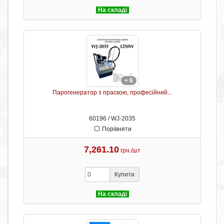
На складі
+ 6
Парогенератор з праскою, професійний...
60196 / WJ-2035
Порівняти
7,261.10
грн./шт
Купити
На складі