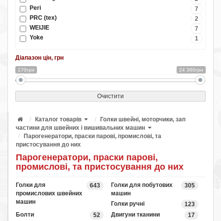
Peri
7
PRC (tex)
2
WEIJIE
7
Yoke
1
Діапазон цін, грн
170грн
24 360грн
Очистити
Каталог товарів
Голки швейні, моторчики, зап
частини для швейних і вишивальних машин
Парогенератори, праски парові, промислові, та
пристосування до них
Парогенератори, праски парові,
промислові, та пристосування до них
Голки для
Голки для побутових
643
305
промислових швейних
машин
машин
Голки ручні
123
Болти
Двигуни тканини
52
17