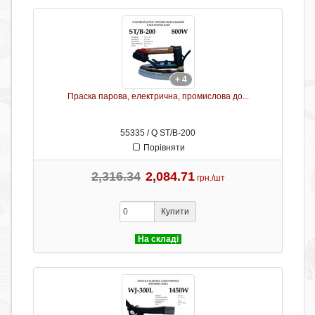
+ 4
Праска парова, електрична, промислова до...
55335 / Q ST/B-200
Порівняти
2,316.34
2,084.71
грн./шт
Купити
На складі