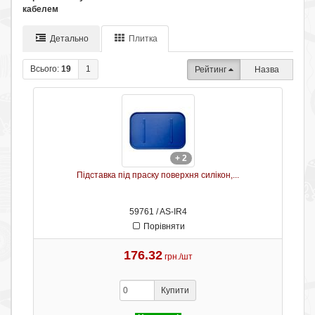
кабелем
Детально
Плитка
Всього:
19
1
Рейтинг
Назва
+ 2
Підставка під праску поверхня силікон,...
59761 / AS-IR4
Порівняти
176.32
грн./шт
Купити