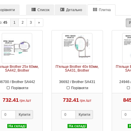
орівняти
Список
Детально
Плитка
о:
45
1
2
3
»
Р
яльце Brother 25х 60мм,
П'яльце Brother 40х 60мм,
П'яльце 
SA442, Brother
SA431, Brother
SA4
36700 / Brother SA442
36692 / Brother SA431
24946 
Порівняти
Порівняти
732.41
732.41
84
грн./шт
грн./шт
Купити
Купити
На складі
На складі
Н