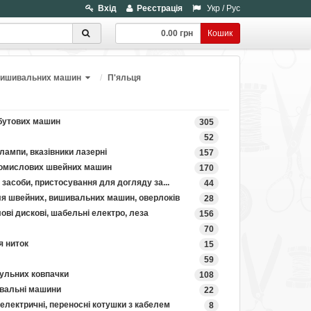
Вхід
Реєстрація
Укр
/
Рус
0.00 грн
Кошик
і вишивальних машин
П'яльця
бутових машин
305
52
лампи, вказівники лазерні
157
ромислових швейних машин
170
ні засоби, пристосування для догляду за...
44
я швейних, вишивальних машин, оверлоків
28
ові дискові, шабельні електро, леза
156
70
я ниток
15
59
ульних ковпачки
108
вальні машини
22
електричні, переносні котушки з кабелем
8