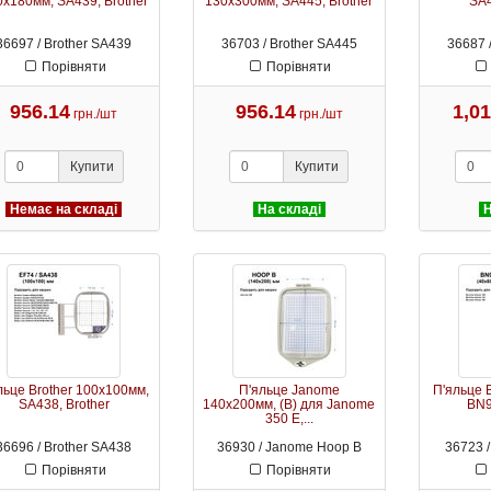
0х180мм, SA439, Brother
130х300мм, SA445, Brother
SA4
36697 / Brother SA439
36703 / Brother SA445
36687 
Порівняти
Порівняти
956.14
956.14
1,0
грн./шт
грн./шт
Купити
Купити
Немає на складі
На складі
Н
ьце Brother 100х100мм,
П'яльце Janome
П'яльце 
SA438, Brother
140х200мм, (B) для Janome
BN9
350 E,...
36696 / Brother SA438
36930 / Janome Hoop B
36723 
Порівняти
Порівняти