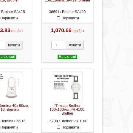
18, Brother
130х180мм, SA429, Brother
/ Brother SA418
36691 / Brother SA429
Порівняти
Порівняти
13.83
1,070.66
грн./шт
грн./шт
Купити
Купити
а складі
На складі
Bernina 40х 60мм,
П'яльце Brother
16, Bernina
100х100мм, PRH100,
Brother
/ Bernina BN916
36708 / Brother PRH100
Порівняти
Порівняти