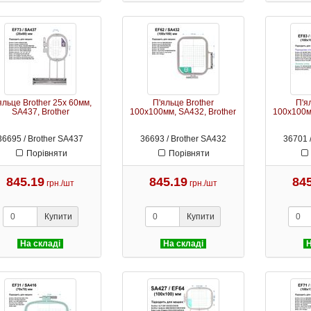
яльце Brother 25х 60мм,
П'яльце Brother
П'я
SA437, Brother
100х100мм, SA432, Brother
100х100м
36695 / Brother SA437
36693 / Brother SA432
36701 
Порівняти
Порівняти
845.19
845.19
84
грн./шт
грн./шт
Купити
Купити
На складі
На складі
Н