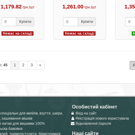
1,179.82
1,261.00
1,3
грн./шт
грн./шт
Купити
Купити
Немає на складі
Немає на складі
Н
о:
45
1
2
3
»
Р
Особистий кабінет
спеціальні для меблів, взуття, шкіри,
Вхід на сайт
, зашивання мішків
Реєстрація нового користувача
е нитки для вишивки 100%
Відновлення пароля
тьска бавовна
Наші сайти
лей, термопістолети, біркотримачі