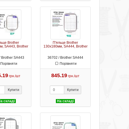
льце Brother
П'яльце Brother
м, SA443, Brother
130х180мм, SA444, Brother
/ Brother SA443
36702 / Brother SA444
Порівняти
Порівняти
5.19
845.19
грн./шт
грн./шт
Купити
Купити
а складі
На складі