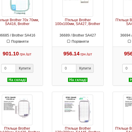
яльце Brother 70х 70мм,
П'яльце Brother
П'яльце B
SA416, Brother
100х100мм, SA427, Brother
SA4
36685 / Brother SA416
36689 / Brother SA427
36694 
Порівняти
Порівняти
901.10
956.14
95
грн./шт
грн./шт
Купити
Купити
На складі
На складі
Н
П'яльце Brother
П'яльце Brother
П'яльце B