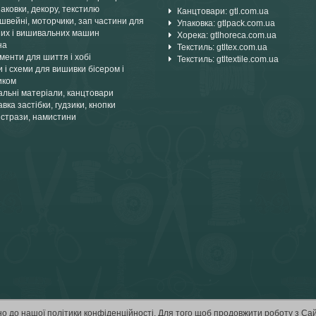
аковки, декору, текстилю
Канцтовари: gtl.com.ua
швейні, моторчики, зап частини для
Упаковка: gtlpack.com.ua
их і вишивальних машин
Хорека: gtlhoreca.com.ua
на
Текстиль: gtltex.com.ua
менти для шиття і хобі
Текстиль: gtltextile.com.ua
 і схеми для вишивки бісером і
иком
альні матеріали, канцтовари
вка застібки, гудзики, кнопки
 стрази, намистини
но до нашої
політики конфіденційності
. Для того щоб продовжити роботу з Са