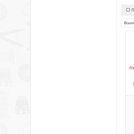
П
Всьог
П'