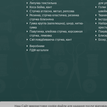
Липучка текстильна
для уп
Коса бейка, кант
Голки 
Стрічка атласна, метал, репсова
швейн
Резинка, стрічка еластична, резинка
Ткани
стрічка білизняна
Інстру
Гумка кругла (капелюшна), шнур, нитка-
Набіри
гумка
хрест
Павутинка, клейова стрічка, корсажная
Пакув
стрічка, лямовка
Блиска
Світловідбиваюча стрічка, кант
Бісер,
Виробники
ПДФ каталоги
Наш Сайт використовує cookie-файли для надання послуг відповід