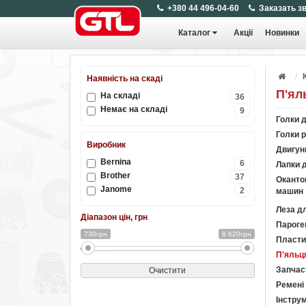
+380 44 496-04-60
Заказать з
Каталог
Акції
Новинки
Наявність на скаді
П'ял
На складі
36
Немає на складі
9
Голки 
Голки р
Виробник
Двигун
Bernina
6
Лапки 
Brother
37
Оканто
Janome
2
машин
Леза д
Діапазон цін, грн
Пароген
730грн
8 620грн
Пласти
П'яльц
Запчас
Очистити
Ремені
Інстру