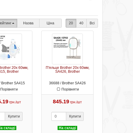
ейтинг
Назва
Ціна
20
40
Всі
Brother 20х 60мм,
П'яльце Brother 20х 60мм,
15, Brother
SA426, Brother
/ Brother SA415
36688 / Brother SA426
Порівняти
Порівняти
5.19
845.19
грн./шт
грн./шт
Купити
Купити
а складі
На складі