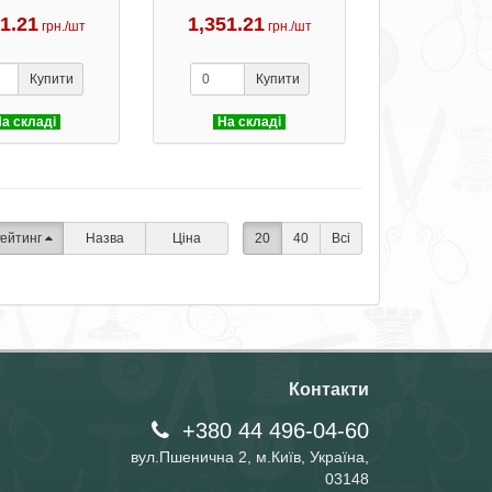
51.21
1,351.21
грн./шт
грн./шт
Купити
Купити
а складі
На складі
ейтинг
Назва
Ціна
20
40
Всі
Контакти
+380 44 496-04-60
вул.Пшенична 2, м.Київ, Україна,
03148