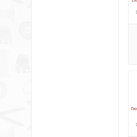
13
Пял