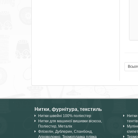
Всьог
Нитки, фурнітура, текстиль
Нитки швейні 100% поліестер
Нитки 
Нитки для машиної вишивки віскоза,
тентів
Поліестер, Металік
Мулін
Флізелін, Дублерин, Спанбонд,
єгипе
Агроволокно, Термоплавка плівка
Термок