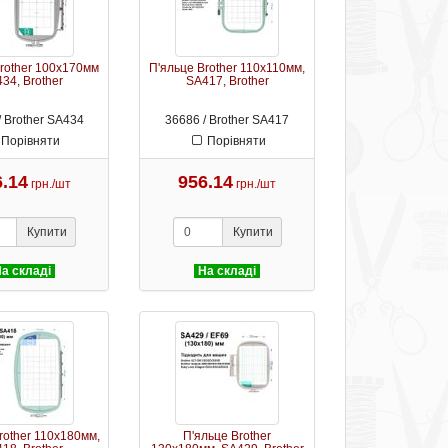
rother 100х170мм
П'яльце Brother 110х110мм,
34, Brother
SA417, Brother
/ Brother SA434
36686 / Brother SA417
Порівняти
Порівняти
6.14
956.14
грн./шт
грн./шт
Купити
Купити
а складі
На складі
rother 110х180мм,
П'яльце Brother