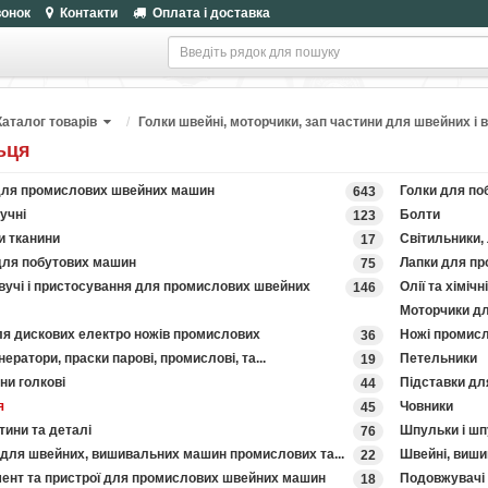
вонок
Контакти
Оплата і доставка
Каталог товарів
Голки швейні, моторчики, зап частини для швейних 
ьця
для промислових швейних машин
Голки для по
643
учні
Болти
123
и тканини
Світильники, 
17
для побутових машин
Лапки для п
75
вучі і пристосування для промислових швейних
Олії та хіміч
146
Моторчики дл
ля дискових електро ножів промислових
Ножі промисл
36
ератори, праски парові, промислові, та...
Петельники
19
ни голкові
Підставки дл
44
я
Човники
45
тини та деталі
Шпульки і шп
76
 для швейних, вишивальних машин промислових та...
Швейні, виши
22
мент та пристрої для промислових швейних машин
Подовжувачі 
18