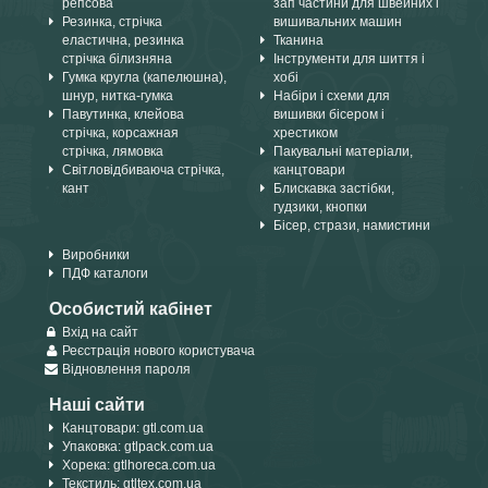
репсова
зап частини для швейних і
Резинка, стрічка
вишивальних машин
еластична, резинка
Тканина
стрічка білизняна
Інструменти для шиття і
Гумка кругла (капелюшна),
хобі
шнур, нитка-гумка
Набіри і схеми для
Павутинка, клейова
вишивки бісером і
стрічка, корсажная
хрестиком
стрічка, лямовка
Пакувальні матеріали,
Світловідбиваюча стрічка,
канцтовари
кант
Блискавка застібки,
гудзики, кнопки
Бісер, стрази, намистини
Виробники
ПДФ каталоги
Особистий кабінет
Вхід на сайт
Реєстрація нового користувача
Відновлення пароля
Наші сайти
Канцтовари: gtl.com.ua
Упаковка: gtlpack.com.ua
Хорека: gtlhoreca.com.ua
Текстиль: gtltex.com.ua