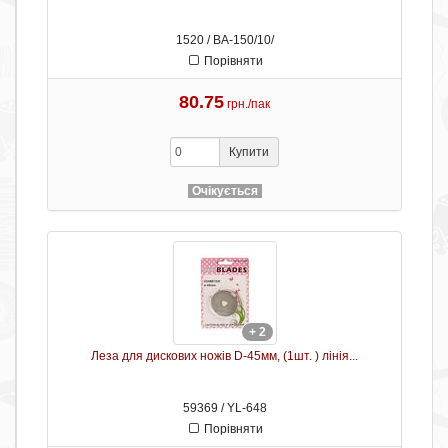
1520 / BA-150/10/
Порівняти
80.75
грн./пак
Купити
Очікується
+ 2
Леза для дискових ножів D-45мм, (1шт. ) лінія...
59369 / YL-648
Порівняти