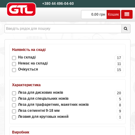
+380 44 496-04-60
0.00 грн
Кошик
Наявність на скаді
На складі
17
Немає на складі
11
Очікується
15
Характеристика
Леза для дискових ножів
20
Леза для спеціальних ножів
5
Леза для трафаретних, макетних ножів
8
Леза сегментні 9-18 мм
9
Лезвия для круговых ножей
1
Виробник