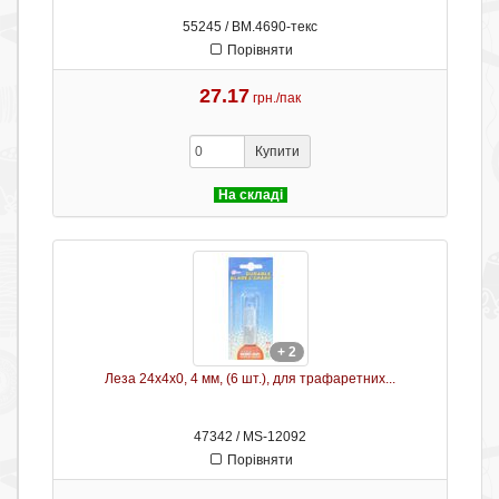
55245 / ВМ.4690-текс
Порівняти
27.17
грн./пак
Купити
На складі
+ 2
Леза 24х4х0, 4 мм, (6 шт.), для трафаретних...
47342 / MS-12092
Порівняти