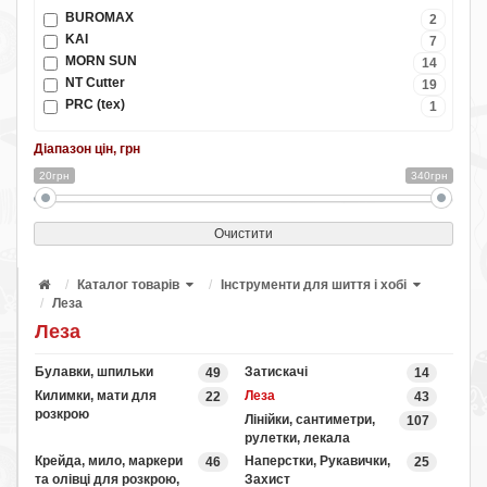
BUROMAX
2
KAI
7
MORN SUN
14
NT Cutter
19
PRC (tex)
1
Діапазон цін, грн
20грн
340грн
Очистити
Каталог товарів
Інструменти для шиття і хобі
Леза
Леза
Булавки, шпильки
Затискачі
49
14
Килимки, мати для
Леза
22
43
розкрою
Лінійки, сантиметри,
107
рулетки, лекала
Крейда, мило, маркери
Наперстки, Рукавички,
46
25
та олівці для розкрою,
Захист