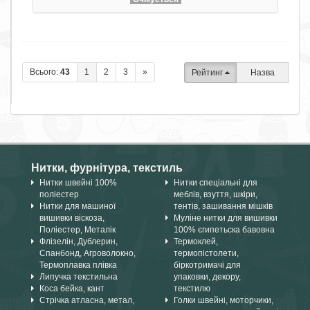
Всього:
43
1
2
3
»
Рейтинг
Назва
Нитки, фурнітура, текстиль
Нитки швейні 100%
Нитки спеціальні для
поліестер
меблів, взуття, шкіри,
Нитки для машиної
тентів, зашивання мішків
вишивки віскоза,
Муліне нитки для вишивки
Поліестер, Металік
100% єгипетьска бавовна
Флізелін, Дублерин,
Термоклей,
Спанбонд, Агроволокно,
термопістолети,
Термоплавка плівка
біркотримачі для
Липучка текстильна
упаковки, декору,
Коса бейка, кант
текстилю
Стрічка атласна, метал,
Голки швейні, моторчики,