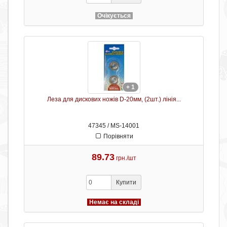
Очікується
+ 1
Леза для дискових ножів D-20мм, (2шт.) лінія...
47345 / MS-14001
Порівняти
89.73
грн./шт
Купити
Немає на складі