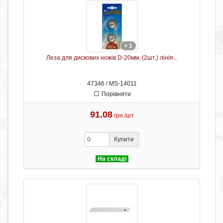
+ 1
Леза для дискових ножів D-20мм, (2шт.) лінія...
47346 / MS-14011
Порівняти
91.08
грн./шт
Купити
На складі