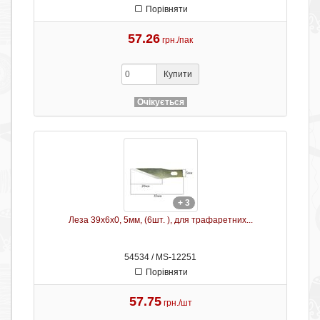
Порівняти
57.26
грн./пак
Купити
Очікується
+ 3
Леза 39х6х0, 5мм, (6шт. ), для трафаретних...
54534 / MS-12251
Порівняти
57.75
грн./шт