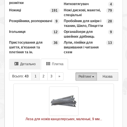
розмітки
Нитковтягувач
4
Ножиці
Ножі дискові, макетні,
191
79
спеціальні
Розкрійники, розпорювачі
Пробойник для шкіри і
9
28
тканин, Шило, Пінцетти
Ігольниця
Органайзери для
12
9
швейних дрібниць
Пристосування для
Лупи, лінійки для
36
13
шиття, в'язання та
вишивання і читання
плетіння та ін.
схем
Детально
Плитка
Всього:
43
1
2
3
»
Рейтинг
Назва
Леза для ножів канцелярських, маленькі, 9 мм...