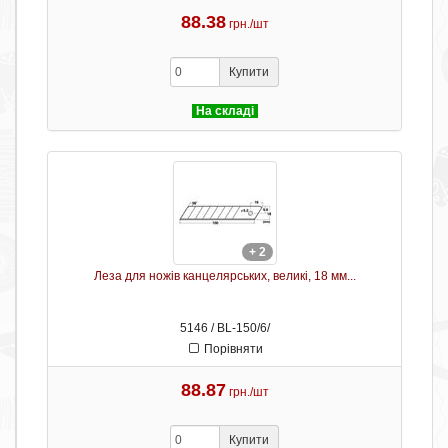
88.38
грн./шт
Купити
На складі
+ 2
Леза для ножів канцелярських, великі, 18 мм...
5146 / BL-150/6/
Порівняти
88.87
грн./шт
Купити