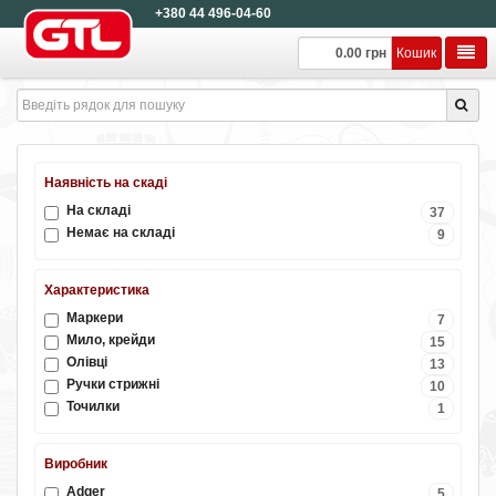
+380 44 496-04-60
0.00 грн
Кошик
Наявність на скаді
На складі
37
Немає на складі
9
Характеристика
Маркери
7
Мило, крейди
15
Олівці
13
Ручки стрижні
10
Точилки
1
Виробник
Adger
5