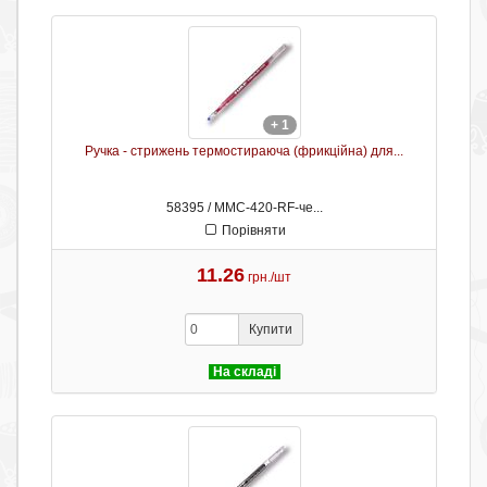
+ 1
Ручка - стрижень термостираюча (фрикційна) для...
58395 / ММС-420-RF-че...
Порівняти
11.26
грн./шт
Купити
На складі