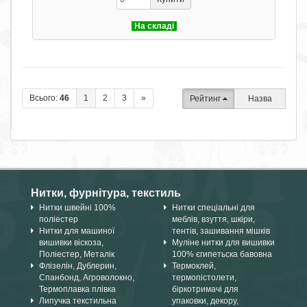
На складі
Всього:
46
1
2
3
»
Рейтинг
Назва
Нитки, фурнітура, текстиль
Нитки швейні 100%
Нитки спеціальні для
поліестер
меблів, взуття, шкіри,
Нитки для машиної
тентів, зашивання мішків
вишивки віскоза,
Муліне нитки для вишивки
Поліестер, Металік
100% єгипетьска бавовна
Флізелін, Дублерин,
Термоклей,
Спанбонд, Агроволокно,
термопістолети,
Термоплавка плівка
біркотримачі для
Липучка текстильна
упаковки, декору,