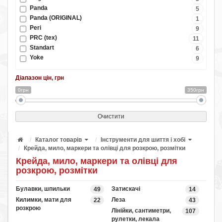
Panda
5
Panda (ORIGINAL)
1
Peri
9
PRC (tex)
11
Standart
6
Yoke
9
Діапазон цін, грн
0грн
350грн
Очистити
Каталог товарів
Інструменти для шиття і хобі
Крейда, мило, маркери та олівці для розкрою, розмітки
Крейда, мило, маркери та олівці для
розкрою, розмітки
Булавки, шпильки
Затискачі
49
14
Килимки, мати для
Леза
22
43
розкрою
Лінійки, сантиметри,
107
рулетки, лекала