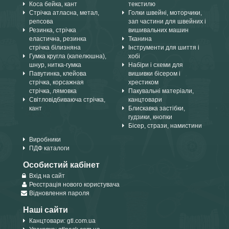
Коса бейка, кант
текстилю
Стрічка атласна, метал,
Голки швейні, моторчики,
репсова
зап частини для швейних і
Резинка, стрічка
вишивальних машин
еластична, резинка
Тканина
стрічка білизняна
Інструменти для шиття і
Гумка кругла (капелюшна),
хобі
шнур, нитка-гумка
Набіри і схеми для
Павутинка, клейова
вишивки бісером і
стрічка, корсажная
хрестиком
стрічка, лямовка
Пакувальні матеріали,
Світловідбиваюча стрічка,
канцтовари
кант
Блискавка застібки,
гудзики, кнопки
Бісер, стрази, намистини
Виробники
ПДФ каталоги
Особистий кабінет
Вхід на сайт
Реєстрація нового користувача
Відновлення пароля
Наші сайти
Канцтовари: gtl.com.ua