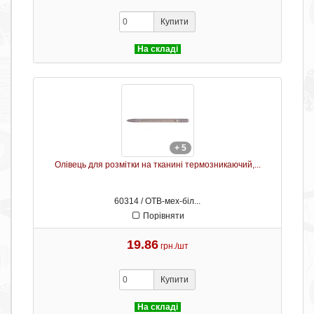
Купити
На складі
+ 5
Олівець для розмітки на тканині термозникаючий,...
60314 / ОТB-мех-біл...
Порівняти
19.86
грн./шт
Купити
На складі