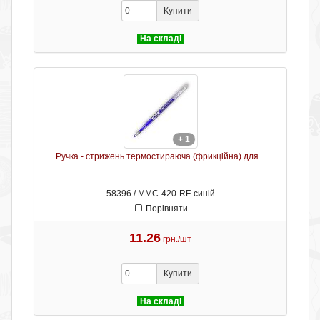
Купити
На складі
+ 1
Ручка - стрижень термостираюча (фрикційна) для...
58396 / ММС-420-RF-синій
Порівняти
11.26
грн./шт
Купити
На складі