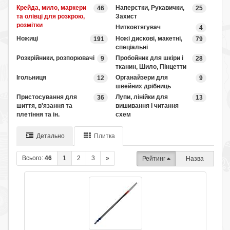
Крейда, мило, маркери
Наперстки, Рукавички,
46
25
та олівці для розкрою,
Захист
розмітки
Нитковтягувач
4
Ножиці
Ножі дискові, макетні,
191
79
спеціальні
Розкрійники, розпорювачі
Пробойник для шкіри і
9
28
тканин, Шило, Пінцетти
Ігольниця
Органайзери для
12
9
швейних дрібниць
Пристосування для
Лупи, лінійки для
36
13
шиття, в'язання та
вишивання і читання
плетіння та ін.
схем
Детально
Плитка
Всього:
46
1
2
3
»
Рейтинг
Назва