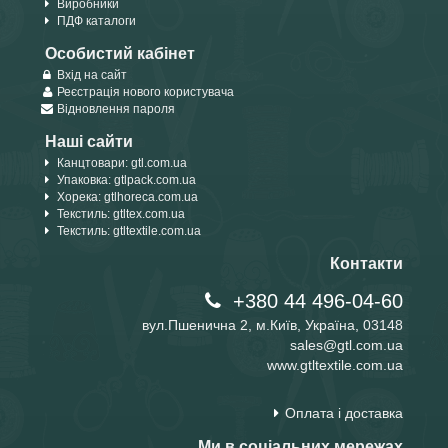
Виробники
ПДФ каталоги
Особистий кабінет
Вхід на сайт
Реєстрація нового користувача
Відновлення пароля
Наші сайти
Канцтовари: gtl.com.ua
Упаковка: gtlpack.com.ua
Хорека: gtlhoreca.com.ua
Текстиль: gtltex.com.ua
Текстиль: gtltextile.com.ua
Контакти
+380 44 496-04-60
вул.Пшенична 2, м.Київ, Україна, 03148
sales@gtl.com.ua
www.gtltextile.com.ua
Оплата і доставка
Ми в соціальних мережах