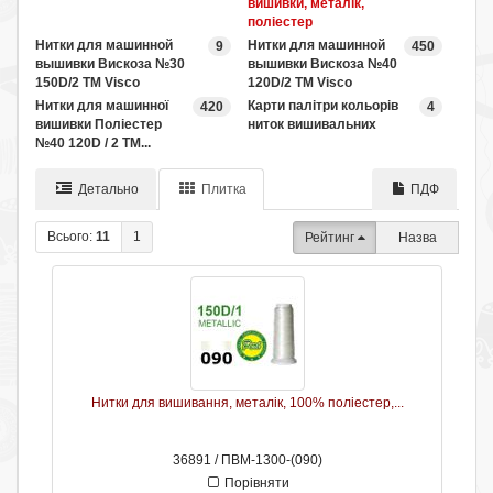
вишивки, металік,
поліестер
Нитки для машинной
Нитки для машинной
9
450
вышивки Вискоза №30
вышивки Вискоза №40
150D/2 ТМ Visco
120D/2 ТМ Visco
Нитки для машинної
Карти палітри кольорів
420
4
вишивки Поліестер
ниток вишивальних
№40 120D / 2 TM...
Детально
Плитка
ПДФ
Всього:
11
1
Рейтинг
Назва
Нитки для вишивання, металік, 100% поліестер,...
36891 / ПВМ-1300-(090)
Порівняти