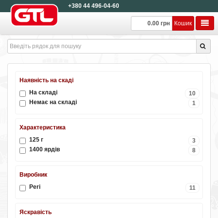
+380 44 496-04-60
0.00 грн
Кошик
Наявність на скаді
На складі
10
Немає на складі
1
Характеристика
125 г
3
1400 ярдів
8
Виробник
Peri
11
Яскравість