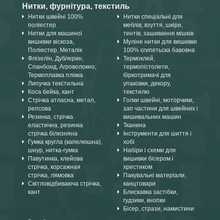
Нитки, фурнітура, текстиль
Нитки швейні 100%
Нитки спеціальні для
поліестер
меблів, взуття, шкіри,
Нитки для машиної
тентів, зашивання мішків
вишивки віскоза,
Муліне нитки для вишивки
Поліестер, Металік
100% єгипетьска бавовна
Флізелін, Дублерин,
Термоклей,
Спанбонд, Агроволокно,
термопістолети,
Термоплавка плівка
біркотримачі для
Липучка текстильна
упаковки, декору,
Коса бейка, кант
текстилю
Стрічка атласна, метал,
Голки швейні, моторчики,
репсова
зап частини для швейних і
Резинка, стрічка
вишивальних машин
еластична, резинка
Тканина
стрічка білизняна
Інструменти для шиття і
Гумка кругла (капелюшна),
хобі
шнур, нитка-гумка
Набіри і схеми для
Павутинка, клейова
вишивки бісером і
стрічка, корсажная
хрестиком
стрічка, лямовка
Пакувальні матеріали,
Світловідбиваюча стрічка,
канцтовари
кант
Блискавка застібки,
гудзики, кнопки
Бісер, стрази, намистини