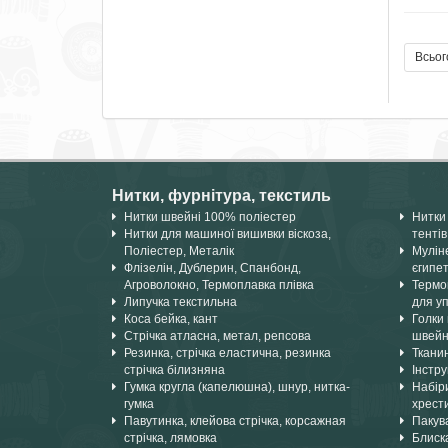
Всьог
Нитки, фурнітура, текстиль
Нитки швейні 100% поліестер
Нитки 
Нитки для машиної вишивки віскоза,
тентів
Поліестер, Металік
Мулін
Флізелін, Дублерин, Спанбонд,
єгипе
Агроволокно, Термоплавка плівка
Термок
Липучка текстильна
для уп
Коса бейка, кант
Голки 
Стрічка атласна, метал, репсова
швейн
Резинка, стрічка еластична, резинка
Ткани
стрічка білизняна
Інстру
Гумка кругла (капелюшна), шнур, нитка-
Набіри
гумка
хрест
Павутинка, клейова стрічка, корсажная
Пакув
стрічка, лямовка
Блиска