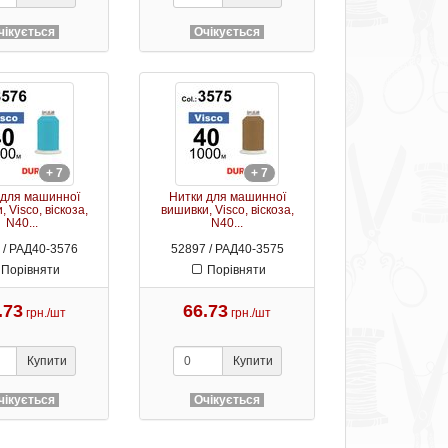
чікується
Очікується
+ 7
+ 7
 для машинної
Нитки для машинної
 Visco, віскоза,
вишивки, Visco, віскоза,
N40...
N40...
 / РАД40-3576
52897 / РАД40-3575
Порівняти
Порівняти
.73
66.73
грн./шт
грн./шт
Купити
Купити
чікується
Очікується