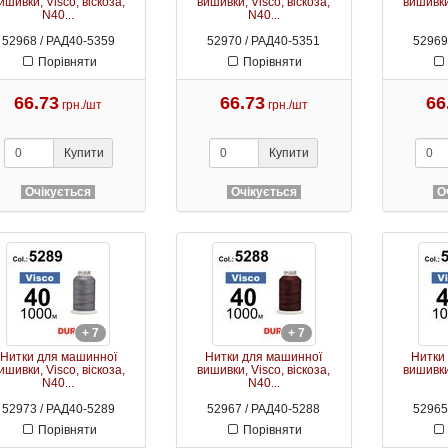
ишивки, Visco, віскоза,
вишивки, Visco, віскоза,
вишивки,
N40...
N40...
52968 / РАД40-5359
52970 / РАД40-5351
52969
Порівняти
Порівняти
66.73
66.73
66
грн./шт
грн./шт
Купити
Купити
Очікується
Очікується
О
+ 7
+ 7
Нитки для машинної
Нитки для машинної
Нитки
ишивки, Visco, віскоза,
вишивки, Visco, віскоза,
вишивки,
N40...
N40...
52973 / РАД40-5289
52967 / РАД40-5288
52965
Порівняти
Порівняти