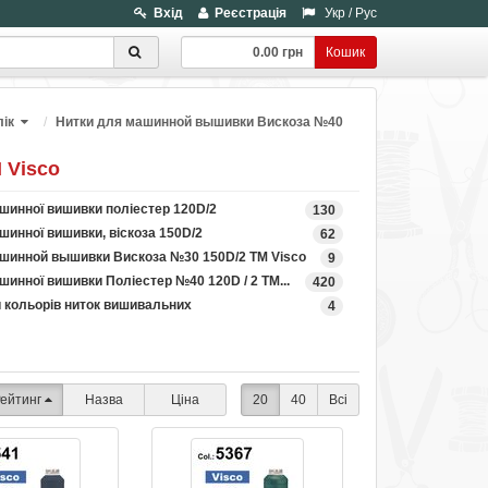
Вхід
Реєстрація
Укр
/
Рус
0.00 грн
Кошик
ік
Нитки для машинной вышивки Вискоза №40
 Visco
шинної вишивки поліестер 120D/2
130
шинної вишивки, віскоза 150D/2
62
шинной вышивки Вискоза №30 150D/2 ТМ Visco
9
шинної вишивки Поліестер №40 120D / 2 TM...
420
и кольорів ниток вишивальних
4
ейтинг
Назва
Ціна
20
40
Всі