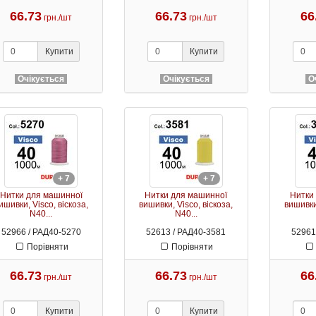
66.73
66.73
66
грн./шт
грн./шт
Купити
Купити
Очікується
Очікується
О
+ 7
+ 7
Нитки для машинної
Нитки для машинної
Нитки
ишивки, Visco, віскоза,
вишивки, Visco, віскоза,
вишивки,
N40...
N40...
52966 / РАД40-5270
52613 / РАД40-3581
52961
Порівняти
Порівняти
66.73
66.73
66
грн./шт
грн./шт
Купити
Купити