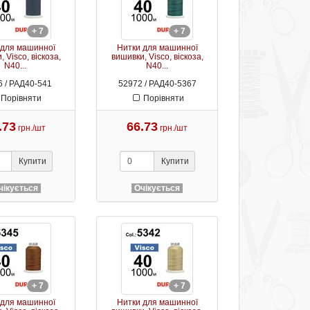
+ 7
+ 7
 для машинної
Нитки для машинної
 Visco, віскоза,
вишивки, Visco, віскоза,
N40...
N40...
 / РАД40-541
52972 / РАД40-5367
Порівняти
Порівняти
.73
66.73
грн./шт
грн./шт
Купити
Купити
чікується
Очікується
+ 7
+ 7
 для машинної
Нитки для машинної