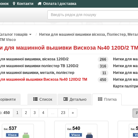
вонок
Контакти
Оплата і доставка
Каталог товарів
Нитки для машиної вишивки віскоза, Поліестер, Метал
ТМ Visco
и для машинной вышивки Вискоза №40 120D/2 ТМ
ля машинної вишивки, віскоза 120D/2
Нитки для ма
266
для машинної вишивки поліестер TB 120D/2
Нитки для ма
316
ля машиної вишивки, металік, поліестер
Нитки для ма
11
для машинной вышивки Вискоза №40 120D/2 ТМ
Нитки для ма
450
Карти палітр
орівняти
Список
Детально
Плитка
о:
450
1
2
3
4
…
23
»
Р