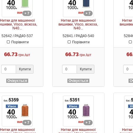
+ 7
+ 7
Нитки для машинної
Нитки для машинної
Нитки
ишивки, Visco, віскоза,
вишивки, Visco, віскоза,
вишивки,
N40...
N40...
52642 / РАД40-537
52841 / РАД40-540
52846
Порівняти
Порівняти
66.73
66.73
66
грн./шт
грн./шт
Купити
Купити
Очікується
Очікується
О
+ 7
+ 7
Нитки для машинної
Нитки для машинної
Нитки