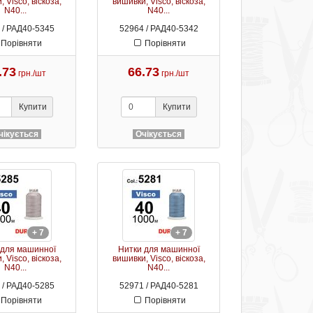
 Visco, віскоза,
вишивки, Visco, віскоза,
N40...
N40...
 / РАД40-5345
52964 / РАД40-5342
Порівняти
Порівняти
.73
66.73
грн./шт
грн./шт
Купити
Купити
чікується
Очікується
+ 7
+ 7
 для машинної
Нитки для машинної
 Visco, віскоза,
вишивки, Visco, віскоза,
N40...
N40...
 / РАД40-5285
52971 / РАД40-5281
Порівняти
Порівняти