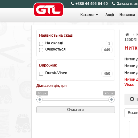
+380 44 496-04-60
Заказать з
Каталог
Акції
Новинки
Наявність на скаді
120D/2 
На складі
1
Нитк
Очікується
449
Нитки д
Виробник
Нитки 
Нитки д
Durak-Visco
450
Нитки 
Visco
Діапазон цін, грн
60грн
70грн
П
Очистити
Всьог