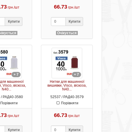
.73
66.73
грн./шт
грн./шт
Купити
Купити
чікується
Очікується
+ 7
+ 7
 для машинної
Нитки для машинної
 Visco, віскоза,
вишивки, Visco, віскоза,
N40...
N40...
 / РАД40-3580
52537 / РАД40-3579
Порівняти
Порівняти
.73
66.73
грн./шт
грн./шт
Купити
Купити