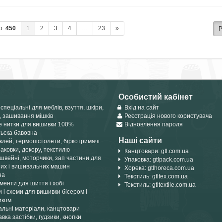
о:
450
1
2
3
4
…
23
»
Р
Особистий кабінет
спеціальні для меблів, взуття, шкіри,
Вхід на сайт
, зашивання мішків
Реєстрація нового користувача
е нитки для вишивки 100%
Відновлення пароля
тьска бавовна
Наші сайти
лей, термопістолети, біркотримачі
аковки, декору, текстилю
Канцтовари: gtl.com.ua
швейні, моторчики, зап частини для
Упаковка: gtlpack.com.ua
их і вишивальних машин
Хорека: gtlhoreca.com.ua
на
Текстиль: gtltex.com.ua
менти для шиття і хобі
Текстиль: gtltextile.com.ua
 і схеми для вишивки бісером і
иком
альні матеріали, канцтовари
вка застібки, гудзики, кнопки