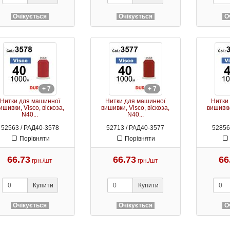
Очікується
Очікується
О
+ 7
+ 7
Нитки для машинної
Нитки для машинної
Нитки
ишивки, Visco, віскоза,
вишивки, Visco, віскоза,
вишивки,
N40...
N40...
52563 / РАД40-3578
52713 / РАД40-3577
52856
Порівняти
Порівняти
66.73
66.73
66
грн./шт
грн./шт
Купити
Купити
Очікується
Очікується
О