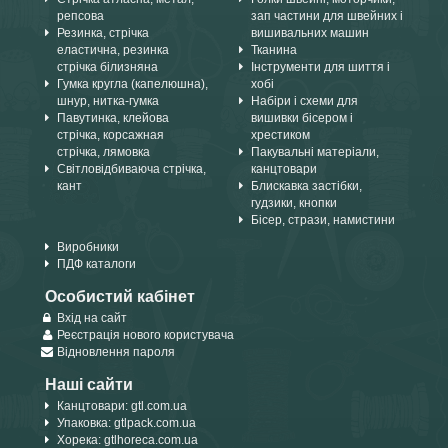
репсова
зап частини для швейних і
Резинка, стрічка
вишивальних машин
еластична, резинка
Тканина
стрічка білизняна
Інструменти для шиття і
Гумка кругла (капелюшна),
хобі
шнур, нитка-гумка
Набіри і схеми для
Павутинка, клейова
вишивки бісером і
стрічка, корсажная
хрестиком
стрічка, лямовка
Пакувальні матеріали,
Світловідбиваюча стрічка,
канцтовари
кант
Блискавка застібки,
гудзики, кнопки
Бісер, стрази, намистини
Виробники
ПДФ каталоги
Особистий кабінет
Вхід на сайт
Реєстрація нового користувача
Відновлення пароля
Наші сайти
Канцтовари: gtl.com.ua
Упаковка: gtlpack.com.ua
Хорека: gtlhoreca.com.ua