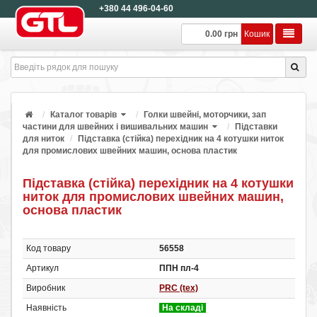
+380 44 496-04-60
0.00 грн
Кошик
Каталог товарів
Голки швейні, моторчики, зап
частини для швейних і вишивальних машин
Підставки
для ниток
Підставка (стійка) перехідник на 4 котушки ниток
для промислових швейних машин, основа пластик
Підставка (стійка) перехідник на 4 котушки
ниток для промислових швейних машин,
основа пластик
Код товару
56558
Артикул
ППН пл-4
Виробник
PRC (tex)
Наявність
На складі