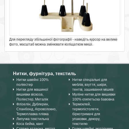
Для перегляду збільшеної фотографії - наведіть курсор на велике
фото, масштаб можна змінювати коліщатком миші.
Нитки, фурнітура, текстиль
Нитки швейні 100%
Нитки спеціальні для
поліестер
меблів, взуття, шкіри,
Нитки для машиної
тентів, зашивання мішків
вишивки віскоза,
Муліне нитки для вишивки
Поліестер, Металік
100% єгипетьска бавовна
Флізелін, Дублерин,
Термоклей,
Спанбонд, Агроволокно,
термопістолети,
Термоплавка плівка
біркотримачі для
Липучка текстильна
упаковки, декору,
Коса бейка, кант
текстилю
Стрічка атласна, метал,
Голки швейні, моторчики,