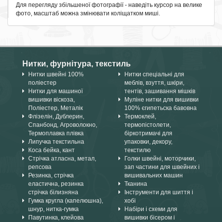
Для перегляду збільшеної фотографії - наведіть курсор на велике
фото, масштаб можна змінювати коліщатком миші.
Нитки, фурнітура, текстиль
Нитки швейні 100%
Нитки спеціальні для
поліестер
меблів, взуття, шкіри,
Нитки для машиної
тентів, зашивання мішків
вишивки віскоза,
Муліне нитки для вишивки
Поліестер, Металік
100% єгипетьска бавовна
Флізелін, Дублерин,
Термоклей,
Спанбонд, Агроволокно,
термопістолети,
Термоплавка плівка
біркотримачі для
Липучка текстильна
упаковки, декору,
Коса бейка, кант
текстилю
Стрічка атласна, метал,
Голки швейні, моторчики,
репсова
зап частини для швейних і
Резинка, стрічка
вишивальних машин
еластична, резинка
Тканина
стрічка білизняна
Інструменти для шиття і
Гумка кругла (капелюшна),
хобі
шнур, нитка-гумка
Набіри і схеми для
Павутинка, клейова
вишивки бісером і