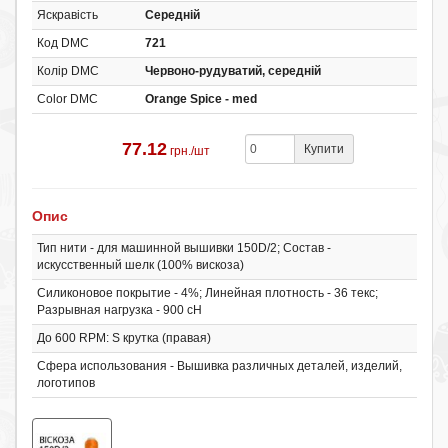
Яскравість
Середній
Код DMC
721
Колір DMC
Червоно-рудуватий, середній
Color DMC
Orange Spice - med
77.12
Купити
грн./шт
Опис
Тип нити - для машинной вышивки 150D/2; Cостав -
искусственный шелк (100% вискоза)
Силиконовое покрытие - 4%; Линейная плотность - 36 текс;
Разрывная нагрузка - 900 сН
До 600 RPM: S крутка (правая)
Сфера использования - Вышивка различных деталей, изделий,
логотипов