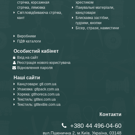
стрічка, корсажная
хрестиком
стрічка, лямовка
Пакувальні матеріали,
Світловідбиваюча стрічка,
канцтовари
кант
Блискавка застібки,
гудзики, кнопки
Бісер, стрази, намистини
Виробники
ПДФ каталоги
Особистий кабінет
Вхід на сайт
Реєстрація нового користувача
Відновлення пароля
Наші сайти
Канцтовари: gtl.com.ua
Упаковка: gtlpack.com.ua
Хорека: gtlhoreca.com.ua
Текстиль: gtltex.com.ua
Текстиль: gtltextile.com.ua
Контакти
+380 44 496-04-60
вул.Пшенична 2, м.Київ, Україна, 03148